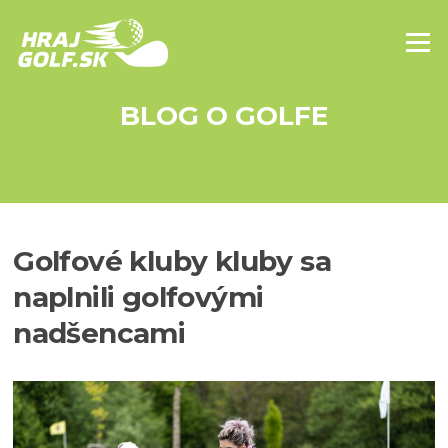
Skip to content
Menu
BLOG O GOLFE
Golfové kluby kluby sa
naplnili golfovými
nadšencami