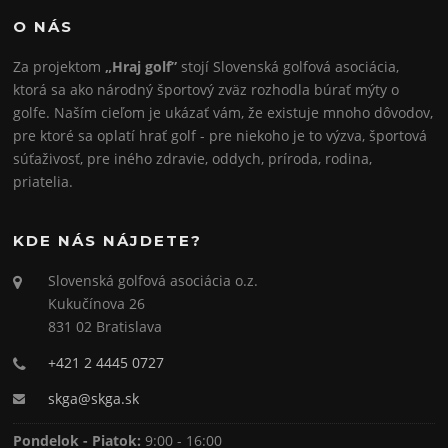
O NÁS
Za projektom
„Hraj golf”
stojí Slovenská golfová asociácia,
ktorá sa ako národný športový zväz rozhodla búrať mýty o
golfe. Naším cieľom je ukázať vám, že existuje mnoho dôvodov,
pre ktoré sa oplatí hrať golf - pre niekoho je to výzva, športová
súťaživosť, pre iného zdravie, oddych, príroda, rodina,
priatelia.
KDE NÁS NÁJDETE?
Slovenská golfová asociácia o.z.
Kukučínova 26
831 02 Bratislava
+421 2 4445 0727
skga@skga.sk
Pondelok - Piatok:
9:00 - 16:00