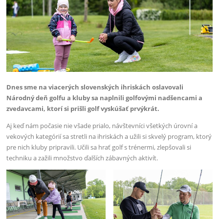
Dnes sme na viacerých slovenských ihriskách oslavovali
Národný deň golfu a kluby sa naplnili golfovými nadšencami a
zvedavcami, ktorí si prišli golf vyskúšať prvýkrát.
Aj keď nám počasie nie všade prialo, návštevníci všetkých úrovní a
vekových kategórií sa stretli na ihriskách a užili si skvelý program, ktorý
pre nich kluby pripravili. Učili sa hrať golf s trénermi, zlepšovali si
techniku a zažili množstvo ďalších zábavných aktivít.