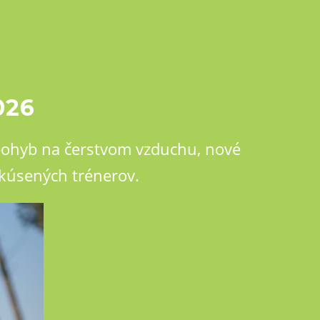
026
 pohyb na čerstvom vzduchu, nové
skúsených trénerov.