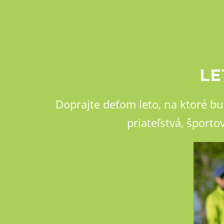
LE
Doprajte deťom leto, na ktoré b
priateľstvá, šport