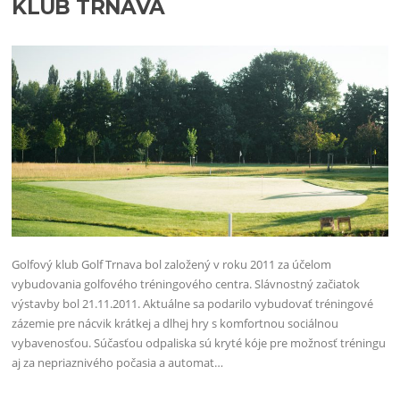
KLUB TRNAVA
Golfový klub Golf Trnava bol založený v roku 2011 za účelom
vybudovania golfového tréningového centra. Slávnostný začiatok
výstavby bol 21.11.2011. Aktuálne sa podarilo vybudovať tréningové
zázemie pre nácvik krátkej a dlhej hry s komfortnou sociálnou
vybavenosťou. Súčasťou odpaliska sú kryté kóje pre možnosť tréningu
aj za nepriaznivého počasia a automat…