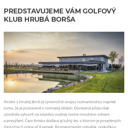
PREDSTAVUJEME VÁM GOLFOVÝ
KLUB HRUBÁ BORŠA
Ihrisko v Hrubej Borši je výnimočné svojou rozmanitosťou napriek
tomu, že je postavené v rovinatej oblasti. Dovezená pôda však
umožnila vytvoriť na zdanlivo nudnej rovine množstvo zvlnení
a prevýšení. Čaro ihrisku dodáva aj lužný les, v ktorom je posadených
čiastočne či úplne až 8 jamiek. Rozmiestnením odpalísk, prekážkou