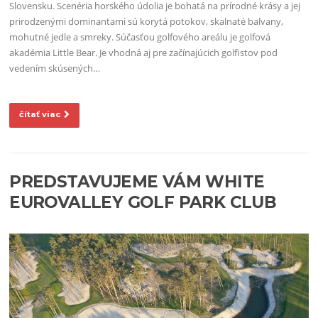
Slovensku. Scenéria horského údolia je bohatá na prírodné krásy a jej
prirodzenými dominantami sú korytá potokov, skalnaté balvany,
mohutné jedle a smreky. Súčasťou golfového areálu je golfová
akadémia Little Bear. Je vhodná aj pre začínajúcich golfistov pod
vedením skúsených…
čítať viac
PREDSTAVUJEME VÁM WHITE
EUROVALLEY GOLF PARK CLUB