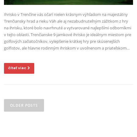
Ihrisko v Trenčíne vás očarí nielen krásnym výhľadom na majestátny
Trenčiansky hrad a rieku Váh ale aj nezabudnuteľným zážitkom z hry
na ihrisku, ktoré bolo navrhnuté a vytvarované najlepšími odborníkmi
v tejto oblasti. Trenčianske 9-jamkové ihrisko je ideálnym miestom pre
golfových začiatočníkov, vylepšenie krátkej hry pre skúsenejších
golfistov, ale hlavne rodinným ihriskom v uvoľnenom a priateľskom…
čítať viac
Posts navigation
OLDER POSTS