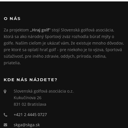
O NÁS
Za projektom
„Hraj golf”
stojí Slovenská golfová asociácia,
ktorá sa ako národný športový zväz rozhodla búrať mýty o
golfe. Naším cieľom je ukázať vám, že existuje mnoho dôvodov,
pre ktoré sa oplatí hrať golf - pre niekoho je to výzva, športová
súťaživosť, pre iného zdravie, oddych, príroda, rodina,
priatelia.
KDE NÁS NÁJDETE?
Slovenská golfová asociácia o.z.
Kukučínova 26
831 02 Bratislava
+421 2 4445 0727
skga@skga.sk