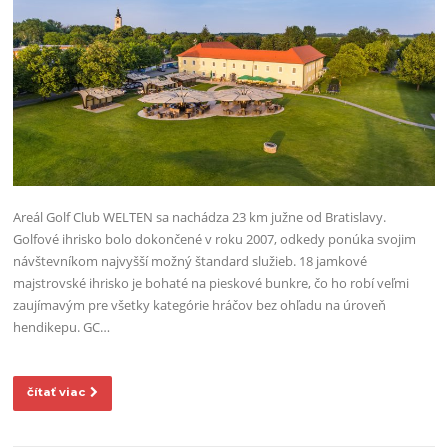
Areál Golf Club WELTEN sa nachádza 23 km južne od Bratislavy.
Golfové ihrisko bolo dokončené v roku 2007, odkedy ponúka svojim
návštevníkom najvyšší možný štandard služieb. 18 jamkové
majstrovské ihrisko je bohaté na pieskové bunkre, čo ho robí veľmi
zaujímavým pre všetky kategórie hráčov bez ohľadu na úroveň
hendikepu. GC…
čítať viac