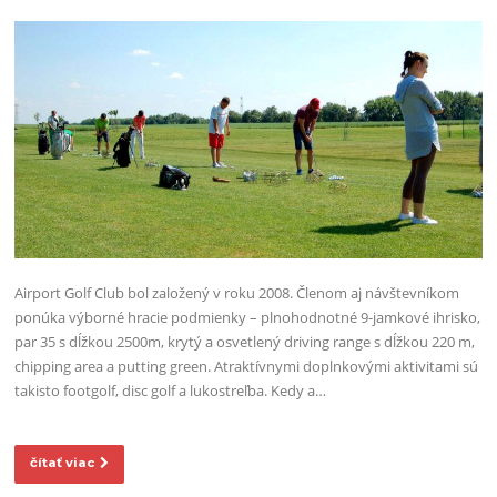
Airport Golf Club bol založený v roku 2008. Členom aj návštevníkom
ponúka výborné hracie podmienky – plnohodnotné 9-jamkové ihrisko,
par 35 s dĺžkou 2500m, krytý a osvetlený driving range s dĺžkou 220 m,
chipping area a putting green. Atraktívnymi doplnkovými aktivitami sú
takisto footgolf, disc golf a lukostreľba. Kedy a…
čítať viac