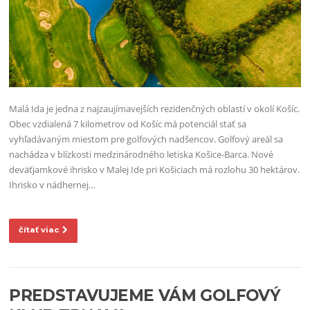
Malá Ida je jedna z najzaujímavejších rezidenčných oblastí v okolí Košíc.
Obec vzdialená 7 kilometrov od Košíc má potenciál stať sa
vyhľadávaným miestom pre golfových nadšencov. Golfový areál sa
nachádza v blízkosti medzinárodného letiska Košice-Barca. Nové
deväťjamkové ihrisko v Malej Ide pri Košiciach má rozlohu 30 hektárov.
Ihrisko v nádhernej…
čítať viac
PREDSTAVUJEME VÁM GOLFOVÝ