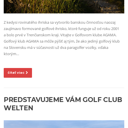
Z kedysi rovinatého ihriska sa vytvorilo banskou činnosťou naozaj
zaujímavo formované golfové ihrisko, ktoré funguje už od roku 2001
a bolo prvé v Trenčianskom kraji. Vitajte v Golfovom klube AGAMA.
Golfový klub AGAMA sa môže pýšiť aj tým, že ako jediný golfový klub
na Slovensku má v súčasnosti už dva paragolfer vozíky, vďaka
ktorým…
čítať viac
PREDSTAVUJEME VÁM GOLF CLUB
WELTEN