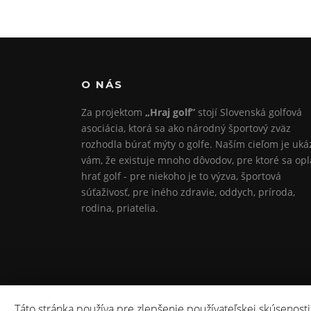
O NÁS
Za projektom
„Hraj golf”
stojí Slovenská golfová
asociácia, ktorá sa ako národný športový zväz
rozhodla búrať mýty o golfe. Naším cieľom je uká
vám, že existuje mnoho dôvodov, pre ktoré sa opl
hrať golf - pre niekoho je to výzva, športová
súťaživosť, pre iného zdravie, oddych, príroda,
rodina, priatelia.
Táto stránka používa pre zlepšenie používateľskej skúsenosti
Copyright © 2026 Hraj Golf. All Rights Reserved.