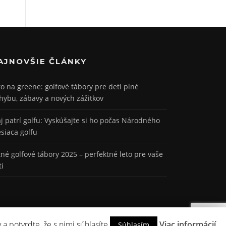
AJNOVŠIE ČLÁNKY
to na greene: golfové tábory pre deti plné
hybu, zábavy a nových zážitkov
j patrí golfu: Vyskúšajte si ho počas Národného
siaca golfu
tné golfové tábory 2025 – perfektné leto pre vaše
ti
a potvrdte, že s nimi súhlasíte
Viac informácií
Súhlasím