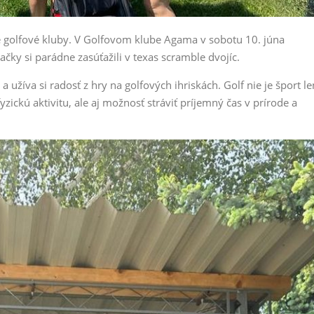
é golfové kluby. V Golfovom klube Agama v sobotu 10. júna
ačky si parádne zasúťažili v texas scramble dvojíc.
a užíva si radosť z hry na golfových ihriskách. Golf nie je šport le
fyzickú aktivitu, ale aj možnosť stráviť príjemný čas v prírode a