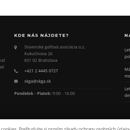
KDE NÁS NÁJDETE?
N
Slovenská golfová asociácia o.z.
Le
Kukučínova 26
po
zať
831 02 Bratislava
atí
Má
+421 2 4445 0727
me
skga@skga.sk
Le
Pondelok - Piatok:
9:00 - 16:00
de
 cookies. Preštudujte si prosím zásady ochrany osobných údajov 