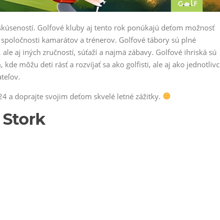
skúseností. Golfové kluby aj tento rok ponúkajú deťom možnosť
v spoločnosti kamarátov a trénerov. Golfové tábory sú plné
 ale aj iných zručností, súťaží a najmä zábavy. Golfové ihriská sú
 môžu deti rásť a rozvíjať sa ako golfisti, ale aj ako jednotlivc
teľov.
24 a doprajte svojim deťom skvelé letné zážitky.
k Stork