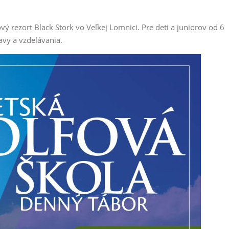
ý rezort Black Stork vo Veľkej Lomnici. Pre deti a juniorov od 6
avy a vzdelávania.