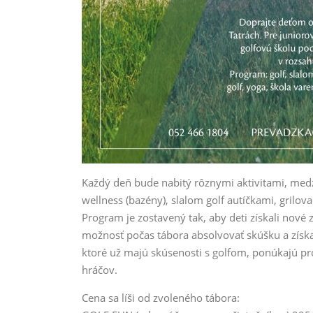
Každý deň bude nabitý rôznymi aktivitami, medz
wellness (bazény), slalom golf autíčkami, grilova
Program je zostavený tak, aby deti získali nové 
možnosť počas tábora absolvovať skúšku a získať c
ktoré už majú skúsenosti s golfom, ponúkajú p
hráčov.
Cena sa líši od zvoleného tábora: