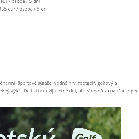
ur / osoba / 5 dní
85 eur / osoba / 5 dní
trénermi, športové súťaže, vodné hry, footgolf, golfový a
pekný výlet. Deti si tak užijú letné dni, ale zároveň sa naučia kopec