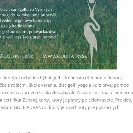
i ktorými nebude chýbať golf s trénerom (3-5 hodín denne),
čka s rodičmi, škola varenia, disc golf, yoga a kurz prvej pomoci.
zručnosti a zároveň sa skvele zabavili. Začiatočníci majú jedinečn
ertifikát Zelenej karty, ktorý je platný po celom svete. Pre deti,
rogram GOLF ADVANCE, ktorý je navrhnutý pre pokročilých