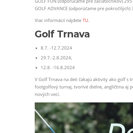
GOLF FUN (odporúčame pre začiatočníkov) 295 e
GOLF ADVANCE (odporúčame pre pokročilých) 3
Viac informácií nájdete
TU
.
Golf Trnava
8.7. -12.7.2024
29.7.-2.8.2024,
12.8. -16.8.2024
V Golf Trnava na deti čakajú aktivity ako golf s 
footgolfový turnaj, tvorivé dielne, angličtina aj 
nových vecí.