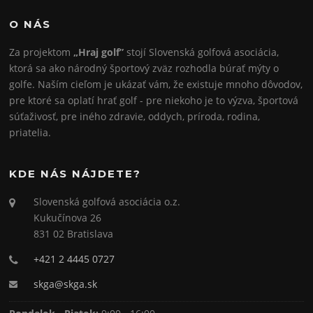
O NÁS
Za projektom
„Hraj golf”
stojí Slovenská golfová asociácia,
ktorá sa ako národný športový zväz rozhodla búrať mýty o
golfe. Naším cieľom je ukázať vám, že existuje mnoho dôvodov,
pre ktoré sa oplatí hrať golf - pre niekoho je to výzva, športová
súťaživosť, pre iného zdravie, oddych, príroda, rodina,
priatelia.
KDE NÁS NÁJDETE?
Slovenská golfová asociácia o.z.
Kukučínova 26
831 02 Bratislava
+421 2 4445 0727
skga@skga.sk