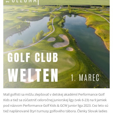
Malí golfisti sa môžu zlepšovať v detskej akadémií Performance Golf
Kids a tiež sa zúčastniť celoročnej juniorskej ligy (vek 6-23) na 9 jamiek
pod názvom Performance Golf Kids & GCW junior liga 2023. Cez leto sú
tiež naplánované štyri turnusy golfového tábora. Členky Slovak ladies