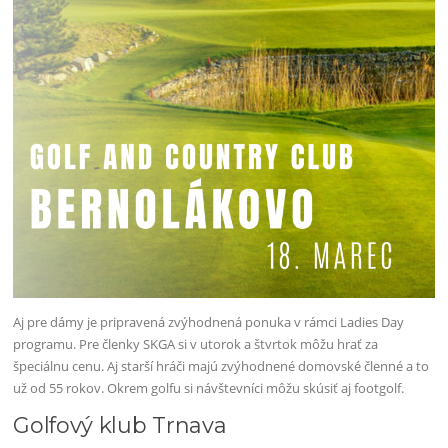
Aj pre dámy je pripravená zvýhodnená ponuka v rámci Ladies Day
programu. Pre členky SKGA si v utorok a štvrtok môžu hrať za
špeciálnu cenu. Aj starší hráči majú zvýhodnené domovské členné a to
už od 55 rokov. Okrem golfu si návštevníci môžu skúsiť aj footgolf.
Golfový klub Trnava