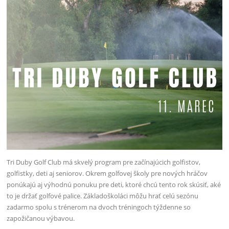
Tri Duby Golf Club má skvelý program pre začínajúcich golfistov,
golfistky, deti aj seniorov. Okrem golfovej školy pre nových hráčov
ponúkajú aj výhodnú ponuku pre deti, ktoré chcú tento rok skúsiť, aké
to je držať golfové palice. Základoškoláci môžu hrať celú sezónu
zadarmo spolu s trénerom na dvoch tréningoch týždenne so
zapožičanou výbavou.