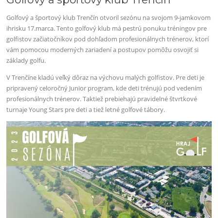
Golfový a športový klub Trenčín otvoril sezónu na svojom 9-jamkovom
ihrisku 17.marca. Tento golfový klub má pestrú ponuku tréningov pre
golfistov začiatočníkov pod dohľadom profesionálnych trénerov, ktorí
vám pomocou moderných zariadení a postupov pomôžu osvojiť si
základy golfu.
V Trenčíne kladú veľký dôraz na výchovu malých golfistov. Pre deti je
pripravený celoročný Junior program, kde deti trénujú pod vedením
profesionálnych trénerov. Taktiež prebiehajú pravidelné štvrtkové
turnaje Young Stars pre deti a tiež letné golfové tábory.