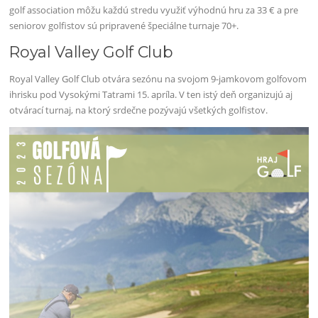
golf association môžu každú stredu využiť výhodnú hru za 33 € a pre
seniorov golfistov sú pripravené špeciálne turnaje 70+.
Royal Valley Golf Club
Royal Valley Golf Club otvára sezónu na svojom 9-jamkovom golfovom
ihrisku pod Vysokými Tatrami 15. apríla. V ten istý deň organizujú aj
otvárací turnaj, na ktorý srdečne pozývajú všetkých golfistov.