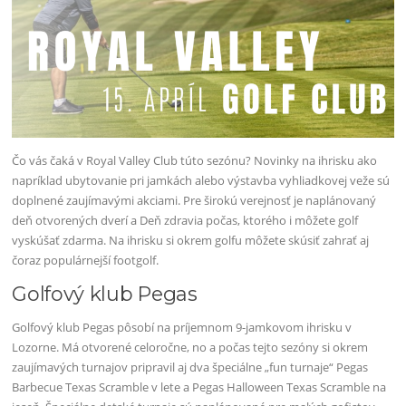
Čo vás čaká v Royal Valley Club túto sezónu? Novinky na ihrisku ako
napríklad ubytovanie pri jamkách alebo výstavba vyhliadkovej veže sú
doplnené zaujímavými akciami. Pre širokú verejnosť je naplánovaný
deň otvorených dverí a Deň zdravia počas, ktorého i môžete golf
vyskúšať zdarma. Na ihrisku si okrem golfu môžete skúsiť zahrať aj
čoraz populárnejší footgolf.
Golfový klub Pegas
Golfový klub Pegas pôsobí na príjemnom 9-jamkovom ihrisku v
Lozorne. Má otvorené celoročne, no a počas tejto sezóny si okrem
zaujímavých turnajov pripravil aj dva špeciálne „fun turnaje“ Pegas
Barbecue Texas Scramble v lete a Pegas Halloween Texas Scramble na