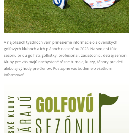
V najbližších týždňoch vám prinesieme informácie o slovenských
golfových kluboch a ich plánoch na sezónu 2023. Na svoje si túto
sezónu prídu golfisti, golfistky, profesionáli, začiatočníci, deti aj seniori.
Kluby pre vás majú nachystané rôzne turnaje, kurzy, tábory pre deti
alebo aj výhody pre členov. Postupne vás budeme o všetkom
informovať.