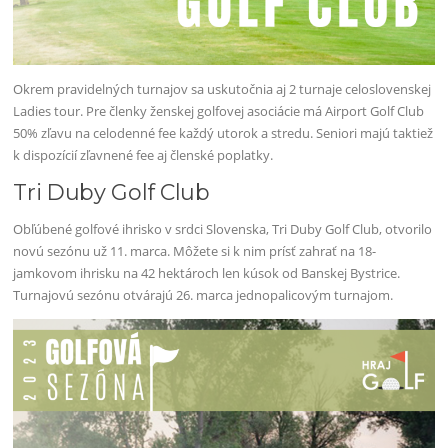
Okrem pravidelných turnajov sa uskutočnia aj 2 turnaje celoslovenskej
Ladies tour. Pre členky ženskej golfovej asociácie má Airport Golf Club
50% zľavu na celodenné fee každý utorok a stredu. Seniori majú taktiež
k dispozícií zľavnené fee aj členské poplatky.
Tri Duby Golf Club
Obľúbené golfové ihrisko v srdci Slovenska, Tri Duby Golf Club, otvorilo
novú sezónu už 11. marca. Môžete si k nim prísť zahrať na 18-
jamkovom ihrisku na 42 hektároch len kúsok od Banskej Bystrice.
Turnajovú sezónu otvárajú 26. marca jednopalicovým turnajom.