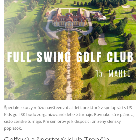
Špeciálne kurzy môžu navštevovať aj deti, pre ktoré v spolupráci s US
Kids golf SK budú zorganizované detské turnaje. Rovnako sú v pláne aj
čisto ženské turnaje. Pre seniorov je k dispozícií znížený členský
poplatok.
Golfový a športový klub Trenčín