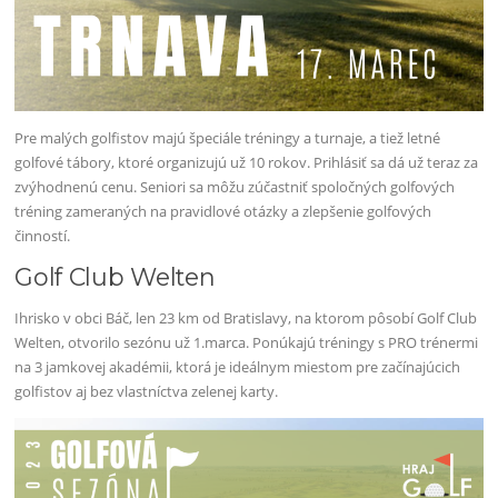
Pre malých golfistov majú špeciále tréningy a turnaje, a tiež letné
golfové tábory, ktoré organizujú už 10 rokov. Prihlásiť sa dá už teraz za
zvýhodnenú cenu. Seniori sa môžu zúčastniť spoločných golfových
tréning zameraných na pravidlové otázky a zlepšenie golfových
činností.
Golf Club Welten
Ihrisko v obci Báč, len 23 km od Bratislavy, na ktorom pôsobí Golf Club
Welten, otvorilo sezónu už 1.marca. Ponúkajú tréningy s PRO trénermi
na 3 jamkovej akadémii, ktorá je ideálnym miestom pre začínajúcich
golfistov aj bez vlastníctva zelenej karty.