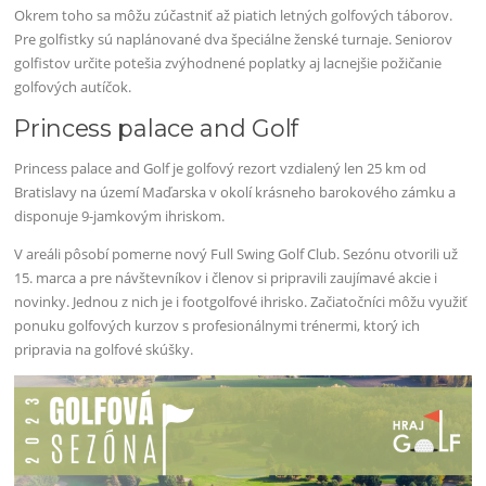
Okrem toho sa môžu zúčastniť až piatich letných golfových táborov.
Pre golfistky sú naplánované dva špeciálne ženské turnaje. Seniorov
golfistov určite potešia zvýhodnené poplatky aj lacnejšie požičanie
golfových autíčok.
Princess palace and Golf
Princess palace and Golf je golfový rezort vzdialený len 25 km od
Bratislavy na území Maďarska v okolí krásneho barokového zámku a
disponuje 9-jamkovým ihriskom.
V areáli pôsobí pomerne nový Full Swing Golf Club. Sezónu otvorili už
15. marca a pre návštevníkov i členov si pripravili zaujímavé akcie i
novinky. Jednou z nich je i footgolfové ihrisko. Začiatočníci môžu využiť
ponuku golfových kurzov s profesionálnymi trénermi, ktorý ich
pripravia na golfové skúšky.