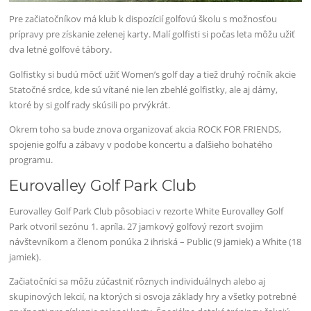
Pre začiatočníkov má klub k dispozícií golfovú školu s možnosťou
prípravy pre získanie zelenej karty. Malí golfisti si počas leta môžu užiť
dva letné golfové tábory.
Golfistky si budú môcť užiť Women’s golf day a tiež druhý ročník akcie
Statočné srdce, kde sú vítané nie len zbehlé golfistky, ale aj dámy,
ktoré by si golf rady skúsili po prvýkrát.
Okrem toho sa bude znova organizovať akcia ROCK FOR FRIENDS,
spojenie golfu a zábavy v podobe koncertu a ďalšieho bohatého
programu.
Eurovalley Golf Park Club
Eurovalley Golf Park Club pôsobiaci v rezorte White Eurovalley Golf
Park otvoril sezónu 1. apríla. 27 jamkový golfový rezort svojim
návštevníkom a členom ponúka 2 ihriská – Public (9 jamiek) a White (18
jamiek).
Začiatočníci sa môžu zúčastniť rôznych individuálnych alebo aj
skupinových lekcií, na ktorých si osvoja základy hry a všetky potrebné