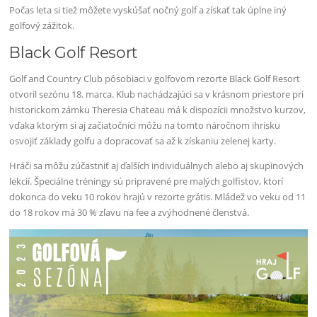
Počas leta si tiež môžete vyskúšať nočný golf a získať tak úplne iný
golfový zážitok.
Black Golf Resort
Golf and Country Club pôsobiaci v golfovom rezorte Black Golf Resort
otvoril sezónu 18. marca. Klub nachádzajúci sa v krásnom priestore pri
historickom zámku Theresia Chateau má k dispozícii množstvo kurzov,
vďaka ktorým si aj začiatočníci môžu na tomto náročnom ihrisku
osvojiť základy golfu a dopracovať sa až k získaniu zelenej karty.
Hráči sa môžu zúčastniť aj ďalších individuálnych alebo aj skupinových
lekcií. Špeciálne tréningy sú pripravené pre malých golfistov, ktorí
dokonca do veku 10 rokov hrajú v rezorte grátis. Mládež vo veku od 11
do 18 rokov má 30 % zľavu na fee a zvýhodnené členstvá.