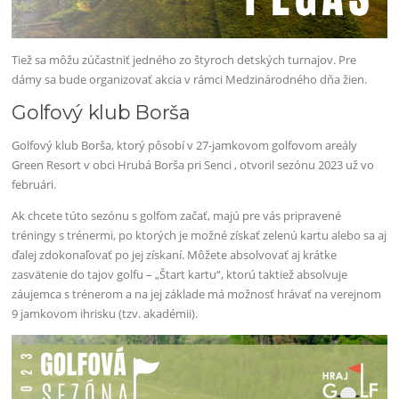
Tiež sa môžu zúčastniť jedného zo štyroch detských turnajov. Pre
dámy sa bude organizovať akcia v rámci Medzinárodného dňa žien.
Golfový klub Borša
Golfový klub Borša, ktorý pôsobí v 27-jamkovom golfovom areály
Green Resort v obci Hrubá Borša pri Senci , otvoril sezónu 2023 už vo
februári.
Ak chcete túto sezónu s golfom začať, majú pre vás pripravené
tréningy s trénermi, po ktorých je možné získať zelenú kartu alebo sa aj
ďalej zdokonaľovať po jej získaní. Môžete absolvovať aj krátke
zasvätenie do tajov golfu – „Štart kartu“, ktorú taktiež absolvuje
záujemca s trénerom a na jej základe má možnosť hrávať na verejnom
9 jamkovom ihrisku (tzv. akadémii).