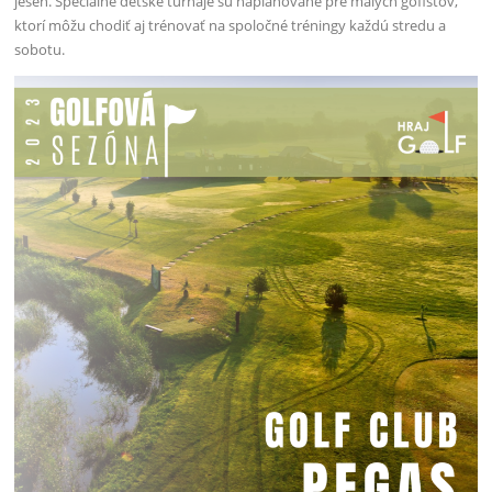
jeseň. Špeciálne detské turnaje sú naplánované pre malých gofistov,
ktorí môžu chodiť aj trénovať na spoločné tréningy každú stredu a
sobotu.