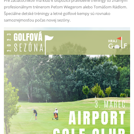
Pre začiatočníkov má klub k dispozícií pravidelné tréningy so známym
profesionálnym trénerom Peťom Wiegerom alebo Tomášom Rádlom.
Špeciálne detské tréningy a letné golfové kempy sú rovnako
samozrejmosťou počas novej sezóny.