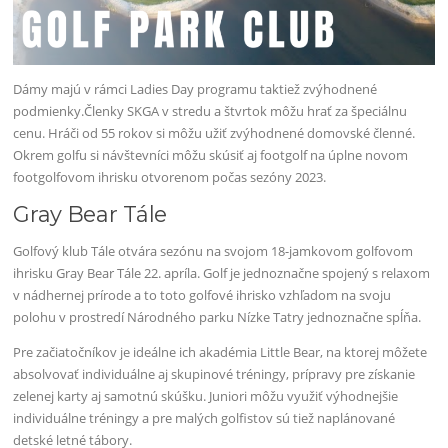
Dámy majú v rámci Ladies Day programu taktiež zvýhodnené
podmienky.Členky SKGA v stredu a štvrtok môžu hrať za špeciálnu
cenu. Hráči od 55 rokov si môžu užiť zvýhodnené domovské členné.
Okrem golfu si návštevníci môžu skúsiť aj footgolf na úplne novom
footgolfovom ihrisku otvorenom počas sezóny 2023.
Gray Bear Tále
Golfový klub Tále otvára sezónu na svojom 18-jamkovom golfovom
ihrisku Gray Bear Tále 22. apríla. Golf je jednoznačne spojený s relaxom
v nádhernej prírode a to toto golfové ihrisko vzhľadom na svoju
polohu v prostredí Národného parku Nízke Tatry jednoznačne spĺňa.
Pre začiatočníkov je ideálne ich akadémia Little Bear, na ktorej môžete
absolvovať individuálne aj skupinové tréningy, prípravy pre získanie
zelenej karty aj samotnú skúšku. Juniori môžu využiť výhodnejšie
individuálne tréningy a pre malých golfistov sú tiež naplánované
detské letné tábory.