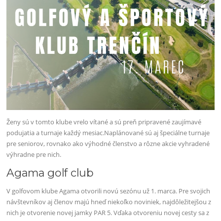
Ženy sú v tomto klube vrelo vítané a sú preň pripravené zaujímavé
podujatia a turnaje každý mesiac.Naplánované sú aj špeciálne turnaje
pre seniorov, rovnako ako výhodné členstvo a rôzne akcie vyhradené
výhradne pre nich.
Agama golf club
V golfovom klube Agama otvorili novú sezónu už 1. marca. Pre svojich
návštevníkov aj členov majú hneď niekoľko noviniek, najdôležitejšou z
nich je otvorenie novej jamky PAR 5. Vďaka otvoreniu novej cesty sa z