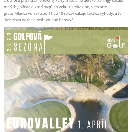
zručnosti pre získanie zelenej karty. Špeciálne detské tréningy čakajú
malých golfistov, ktorí majú do veku 10 rokov hry v rezorte
grátis.Mládež vo veku od 11 do 18 rokov čakajú taktiež výhody, a to
30% zľava na fee a zvýhodnené členstvá.